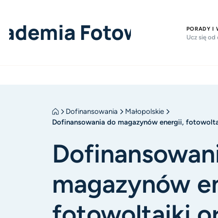
PORADY I
Ucz się od
Dofinansowania
Małopolskie
Dofinansowania do magazynów energii, fotowolta
Dofinansowan
magazynów en
fotowoltaiki 