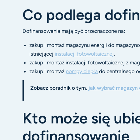
Co podlega dofi
Dofinansowania mają być przeznaczone na:
zakup i montaż magazynu energii do magazynow
istniejącej
instalacji fotowoltaicznej
,
zakup i montaż instalacji fotowoltaicznej z ma
zakup i montaż
pompy ciepła
do centralnego o
Zobacz poradnik o tym,
jak wybrać magazyn 
Kto może się ubi
dofinansowanie