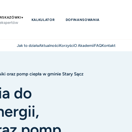
 WSKAZÓWKI
KALKULATOR
DOFINANSOWANIA
 ekspertów
Jak to działa
Aktualności
Korzyści
O Akademii
FAQ
Kontakt
iki oraz pomp ciepła w gminie Stary Sącz
ia do
ergii,
oraz pomp