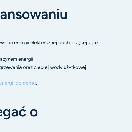
nansowaniu
ania energii elektrycznej pochodzącej z już
gazynem energii,
grzewania oraz ciepłej wody użytkowej.
energii do domu
.
egać o