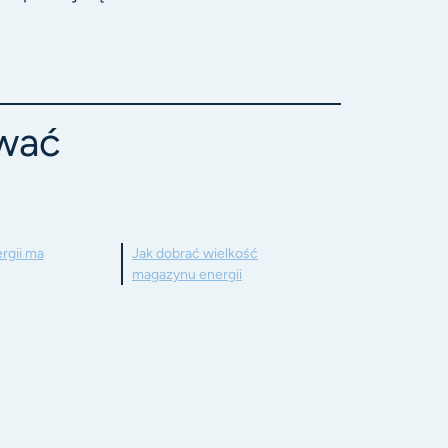
ować
rgii ma
Jak dobrać wielkość
magazynu energii