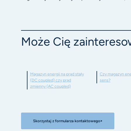
Może Cię zainteres
Magazyn energii na prąd stały
Czy magazyn ene
(DC coupled) czy prąd
sens?
zmienny (AC coupled)
Skorzystaj z formularza kontaktowego