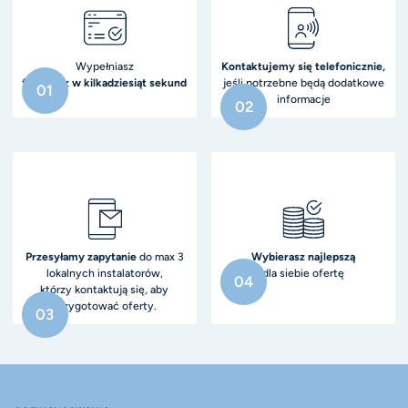
Wypełniasz
Kontaktujemy się telefonicznie,
formularz
w kilkadziesiąt sekund
jeśli potrzebne będą dodatkowe
01
informacje
02
Przesyłamy zapytanie
do max 3
Wybierasz najlepszą
lokalnych instalatorów,
dla siebie ofertę
04
którzy kontaktują się, aby
przygotować oferty.
03