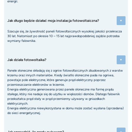
energii.
Jak długo będzie działać moja instalacja fotowoltaiczna?
Szacuje się, że żywotność paneli fotowoltaicznych wysokiej jakości przekracza
30 lat. Natomiast po okresie 10 – 15 lat najprawdopodobniej zajdzie potrzeba
wymiany falownika.
Jak działa fotowoltaika?
Panele słoneczne składają się z ogniw fotowoltaicznych zbudowanych z warstw
krzemu oraz innych materiałów. Kiedy światło słoneczne pada na ogniwa,
powstaje pole elektryczne, które generuje prąd elektryczny poprzez
przemieszczanie elektronów w krzemie.
Energia elektryczna generowana przez panele słoneczne ma formę prądu
stałego, który nie nadaje się do użytku w większości domów. Dlatego falownik
przekształca prąd stały w prąd przemienny używany w gniazdkach
elektrycznych.
Energia elektryczna niewykorzystana w domu może zostać wysłana (sprzedana)
do sieci energetycznej.
Jak sprawdzić, ile prądu zużywam?