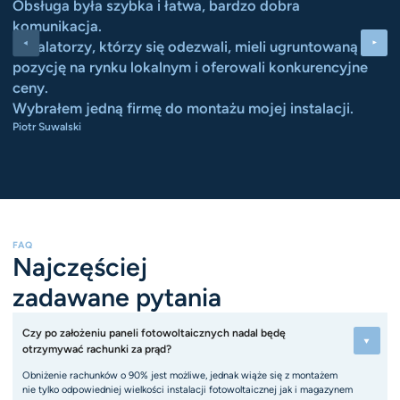
Obsługa była szybka i łatwa, bardzo dobra
p
komunikacja.
n
Instalatorzy, którzy się odezwali, mieli ugruntowaną
p
pozycję na rynku lokalnym i oferowali konkurencyjne
k
ceny.
f
Wybrałem jedną firmę do montażu mojej instalacji.
Da
Piotr Suwalski
FAQ
Najczęściej
zadawane pytania
Czy po założeniu paneli fotowoltaicznych nadal będę 
otrzymywać rachunki za prąd?
Obniżenie rachunków o 90% jest możliwe, jednak wiąże się z montażem
nie tylko odpowiedniej wielkości instalacji fotowoltaicznej jak i magazynem