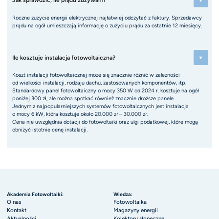
Roczne zużycie energii elektrycznej najłatwiej odczytać z faktury. Sprzedawcy
prądu na ogół umieszczają informację o zużyciu prądu za ostatnie 12 miesięcy.
Ile kosztuje instalacja fotowoltaiczna?
Koszt instalacji fotowoltaicznej może się znacznie różnić w zależności
od wielkości instalacji, rodzaju dachu, zastosowanych komponentów, itp.
Standardowy panel fotowoltaiczny o mocy 350 W od 2024 r. kosztuje na ogół
poniżej 300 zł, ale można spotkać również znacznie droższe panele.
Jednym z najpopularniejszych systemów fotowoltaicznych jest instalacja
o mocy 6 kW, która kosztuje około 20.000 zł – 30.000 zł.
Cena nie uwzględnia dotacji do fotowoltaiki oraz ulgi podatkowej, które mogą
obniżyć istotnie cenę instalacji.
Akademia Fotowoltaiki:
Wiedza:
O nas
Fotowoltaika
Kontakt
Magazyny energii
Aktualności
Kolektory słoneczne