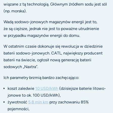
wiązane z tą technologią. Głównym źródłem sodu jest sól
(np. morska).
Wadą sodowo-jonowych magazynów energii jest to,
że są cięższe, jednak nie jest to poważne utrudnienie
w przypadku magazynów energii do domu.
W ostatnim czasie dokonuje się rewolucja w dziedzinie
baterii sodowo-jonowych. CATL, największy producent
baterii na świecie, ogłosił nową generację baterii
sodowych „Naxtra”.
Ich parametry brzmią bardzo zachęcająco:
koszt zaledwie
10 USD/kWh
(dzisiejsze baterie litowo-
jonowe to ok. 100 USD/kWh),
żywotność
5,8 mln km
przy zachowaniu 85%
pojemności,