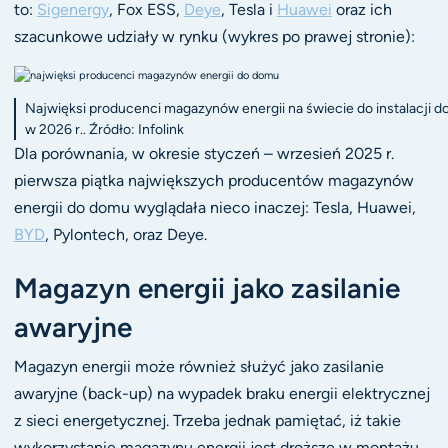
to:
Sigenergy
, Fox ESS,
Deye
, Tesla i
Huawei
oraz ich
szacunkowe udziały w rynku (wykres po prawej stronie):
Najwięksi producenci magazynów energii na świecie do instalacji d
w 2026 r.. Źródło: Infolink
Dla porównania, w okresie styczeń – wrzesień 2025 r.
pierwsza piątka największych producentów magazynów
energii do domu wyglądała nieco inaczej: Tesla, Huawei,
BYD
, Pylontech, oraz Deye.
Magazyn energii jako zasilanie
awaryjne
Magazyn energii może również służyć jako zasilanie
awaryjne (back-up) na wypadek braku energii elektrycznej
z sieci energetycznej. Trzeba jednak pamiętać, iż takie
wykorzystanie magazynu energii jest droższe w montażu,