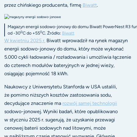
przez chińskiego producenta, firmę
Biwatt
.
Magazyn energii sodowo-jonowy do domu Biwatt PowerNest R3 fu
0
0
od -30
C do +55
C. Źródło:
Biwatt
W kwietniu 2025 r.
Biwatt wprowadził na rynek magazyn
energii sodowo-jonowy do domu, który może wykonać
5.000 cykli ładowania / rozładowania i umożliwia łączenie
do czterech modułów bateryjnych w jednej wieży,
osiągając pojemność 18 kWh.
Naukowcy z Uniwersytetu Stanforda w USA ustalili,
że pomimo niższych kosztów zastosowania sodu,
decydujące znaczenie ma
rozwój samej technologii
sodowo-jonowej. Wyniki badań, które opublikowano
w styczniu 2025 r. sugerują, że uzyskanie przewagi
cenowej baterii sodowych nad litowymi, może
w najbliższym czasie stanowić wyzwanie. Głównie