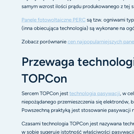
samym wzrost ilości prądu produkowanego z tej 
Panele fotowoltaiczne PERC
są tzw. ogniwami typ
(inna obiecująca technologia) są wykonane na ogó
Zobacz porównanie
cen najpopularniejszych pane
Przewaga technolog
TOPCon
Sercem TOPCon jest
technologia pasywacji
, w ce
niepożądanego przemieszczenia się elektronów, be
Powszechną praktyką jest stosowanie pasywacji na
Czasami technologia TOPCon jest nazywana tech
w sobie sugeruje istotność właściwości pasywacji