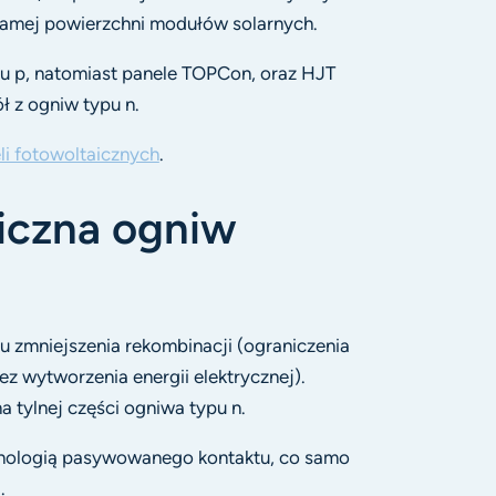
samej powierzchni modułów solarnych.
u p, natomiast panele TOPCon, oraz HJT
ł z ogniw typu n.
li fotowoltaicznych
.
iczna ogniw
lu zmniejszenia rekombinacji (ograniczenia
z wytworzenia energii elektrycznej).
 tylnej części ogniwa typu n.
nologią pasywowanego kontaktu, co samo
.