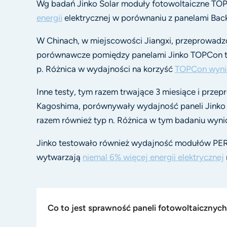
Wg badań Jinko Solar moduły fotowoltaiczne TO
energii
elektrycznej w porównaniu z panelami Bac
W Chinach, w miejscowości Jiangxi, przeprowadz
porównawcze pomiędzy panelami Jinko TOPCon ty
p. Różnica w wydajności na korzyść
TOPCon wyni
Inne testy, tym razem trwające 3 miesiące i prze
Kagoshima, porównywały wydajność paneli Jinko
razem również typ n. Różnica w tym badaniu wyni
Jinko testowało również wydajność modułów PERC
wytwarzają
niemal 6% więcej energii elektrycznej
Co to jest sprawność paneli fotowoltaicznyc