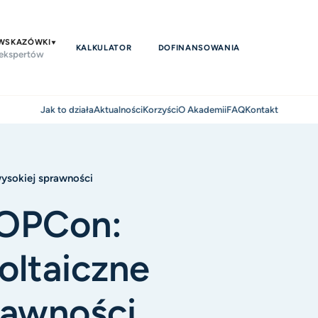
 WSKAZÓWKI
KALKULATOR
DOFINANSOWANIA
 ekspertów
Jak to działa
Aktualności
Korzyści
O Akademii
FAQ
Kontakt
ysokiej sprawności
TOPCon:
oltaiczne
rawności