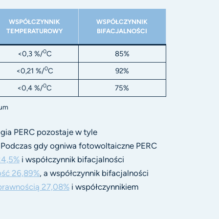
WSPÓŁCZYNNIK
WSPÓŁCZYNNIK
TEMPERATUROWY
BIFACJALNOŚCI
0
<0,3 %/
C
85%
0
<0,21 %/
C
92%
0
<0,4 %/
C
75%
ium
gia PERC pozostaje w tyle
. Podczas gdy ogniwa fotowoltaiczne PERC
24,5%
i współczynnik bifacjalności
ość 26,89%
, a współczynnik bifacjalności
 sprawnością 27,08%
i współczynnikiem