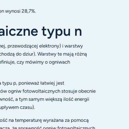
n wynosi 28,7%.
aiczne typu n
ej, przewodzącej elektrony) i warstwy
zechodzą do dziur). Warstwy te mają różną
efiniuje, czy mówimy o ogniwach
 typu p, ponieważ łatwiej jest
ów ogniw fotowoltaicznych stosuje obecnie
wność, a tym samym większą ilość energii
 upływem czasu).
ność na temperaturę wyrażana za pomocą
acza, że sprawność ogniw fotowoltaicznych