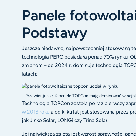
Panele fotowolt
Podstawy
Jeszcze niedawno, najpowszechniej stosowaną te
technologia PERC posiadała ponad 70% rynku. Ob
zmianom – od 2024 r. dominuje technologia TOPC
latach:
Przewiduje się, iż panele TOPCon mają dominować w najbliż
Technologia TOPCon została po raz pierwszy za
w 2013 roku
a od kilku lat jest stosowana przez p
jak Jinko Solar, LONGi czy Trina Solar.
Jej największą zaletą jest wzrost sprawności pan