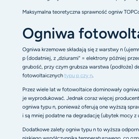
Maksymalna teoretyczna sprawność ogniw TOPCo
Ogniwa fotowolt
Ogniwa krzemowe składają się z warstwy n (ujemn
p (dodatniej, z „dziurami” = elektrony później pr
grubość, przy czym grubsza warstwa (podłoże) d
fotowoltaicznych
typu p czy n
.
Przez wiele lat w fotowoltaice dominowały ogniwa
je wyprodukować. Jednak coraz więcej producent
ogniwa typu n, ponieważ oferują one wyższą spra
i są mniej podatne na degradację (ubytek mocy z
Dodatkowe zalety ogniw typu n to wyższa odpor
niskiego współczynnika temperaturowego, co ozn