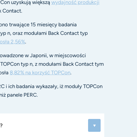
PCon uzyskują większą
wydajność produkcji
k Contact.
ono trwające 15 miesięcy badania
p n, oraz modułami Back Contact typ
osła 2,56%
.
prowadzone w Japonii, w miejscowości
 TOPCon typ n, z modułami Back Contact tym
osła
8,82% na korzyść TOPCon
.
 i ich badania wykazały, iż moduły TOPCon
niż panele PERC.
h?