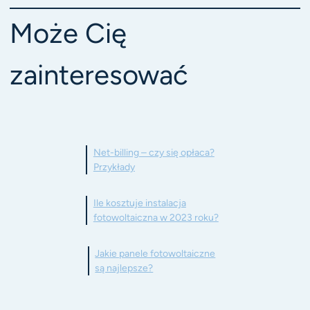
Może Cię
zainteresować
Net-billing – czy się opłaca?
Przykłady
Ile kosztuje instalacja
fotowoltaiczna w 2023 roku?
Jakie panele fotowoltaiczne
są najlepsze?