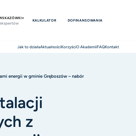
 WSKAZÓWKI
KALKULATOR
DOFINANSOWANIA
 ekspertów
Jak to działa
Aktualności
Korzyści
O Akademii
FAQ
Kontakt
nami energii w gminie Gręboszów – nabór
talacji
ych z