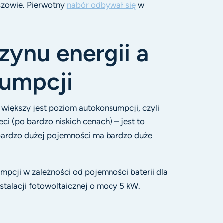
szowie. Pierwotny
nabór odbywał się
w
ynu energii a
umpcji
większy jest poziom autokonsumpcji, czyli
ci (po bardzo niskich cenach) – jest to
o bardzo dużej pojemności ma bardzo duże
pcji w zależności od pojemności baterii dla
talacji fotowoltaicznej o mocy 5 kW.