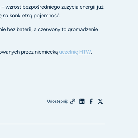
h – wzrost bezpośredniego zużycia energii już
ię na konkretną pojemność.
nie bez baterii, a czerwony to gromadzenie
owanych przez niemiecką
uczelnię HTW
.
Udostępnij: