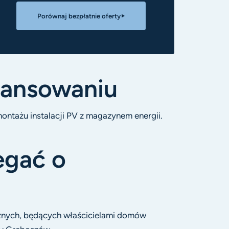
Porównaj bezpłatnie oferty
nansowaniu
ntażu instalacji PV z magazynem energii.
egać o
cznych, będących właścicielami domów