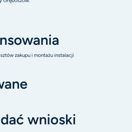
ny Gręboszów.
ansowania
tów zakupu i montażu instalacji
wane
dać wnioski