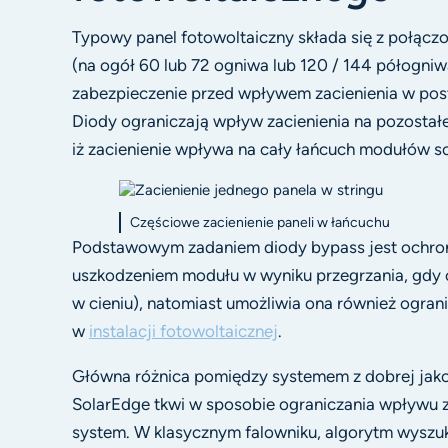
Typowy panel fotowoltaiczny składa się z połąc
(na ogół 60 lub 72 ogniwa lub 120 / 144 półogniw
zabezpieczenie przed wpływem zacienienia w post
Diody ograniczają wpływ zacienienia na pozostałe
iż zacienienie wpływa na cały łańcuch modułów s
Częściowe zacienienie paneli w łańcuchu
Podstawowym zadaniem diody bypass jest ochrona
uszkodzeniem modułu w wyniku przegrzania, gdy c
w cieniu), natomiast umożliwia ona również ogran
w
instalacji fotowoltaicznej
.
Główna różnica pomiędzy systemem z dobrej jak
SolarEdge tkwi w sposobie ograniczania wpływu 
system. W klasycznym falowniku, algorytm wyszuk