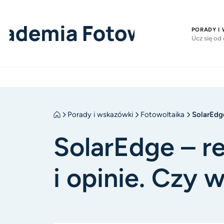
PORADY I
Ucz się od
Porady i wskazówki
Fotowoltaika
SolarEdge
SolarEdge – r
i opinie. Czy 