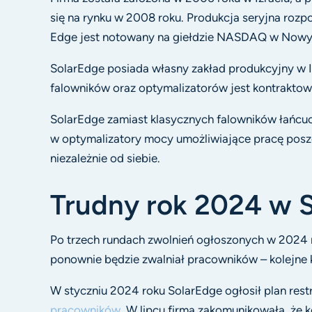
się na rynku w 2008 roku. Produkcja seryjna rozp
Edge jest notowany na giełdzie NASDAQ w Nowy
SolarEdge posiada własny zakład produkcyjny w I
falowników oraz optymalizatorów jest kontrakt
SolarEdge zamiast klasycznych falowników łańc
w optymalizatory mocy umożliwiające pracę pos
niezależnie od siebie.
Trudny rok 2024 w 
Po trzech rundach zwolnień ogłoszonych w 2024 r
ponownie będzie zwalniał pracowników – kolejne k
W styczniu 2024 roku SolarEdge ogłosił plan rest
pracowników
. W lipcu firma zakomunikowała, że k