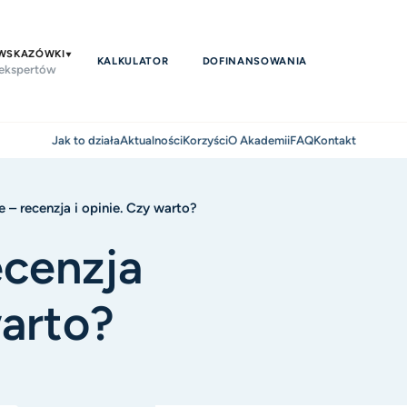
 WSKAZÓWKI
KALKULATOR
DOFINANSOWANIA
 ekspertów
Jak to działa
Aktualności
Korzyści
O Akademii
FAQ
Kontakt
 – recenzja i opinie. Czy warto?
ecenzja
warto?