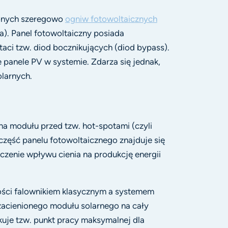
zonych szeregowo
ogniw fotowoltaicznych
a). Panel fotowoltaiczny posiada
aci tzw. diod bocznikujących (diod bypass).
 panele PV w systemie. Zdarza się jednak,
olarnych.
 modułu przed tzw. hot-spotami (czyli
zęść panelu fotowoltaicznego znajduje się
iczenie wpływu cienia na produkcję energii
ości falownikiem klasycznym a systemem
zacienionego modułu solarnego na cały
uje tzw. punkt pracy maksymalnej dla