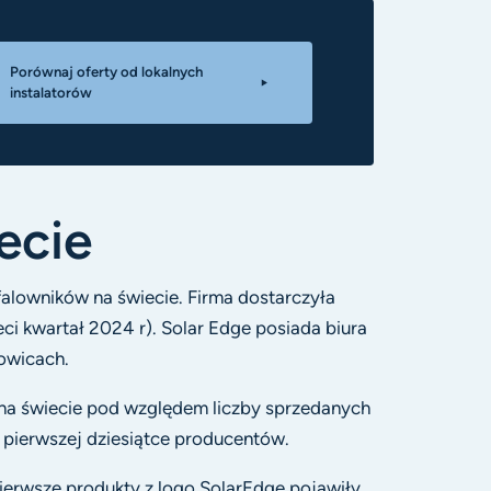
Porównaj oferty od lokalnych
instalatorów
ecie
alowników na świecie. Firma dostarczyła
eci kwartał 2024 r). Solar Edge posiada biura
towicach.
 na świecie pod względem liczby sprzedanych
w pierwszej dziesiątce producentów.
pierwsze produkty z logo SolarEdge pojawiły