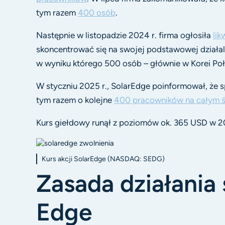
tym razem
400 osób
.
Następnie w listopadzie 2024 r. firma ogłosiła
lik
skoncentrować się na swojej podstawowej działaln
w wyniku którego 500 osób – głównie w Korei Połu
W styczniu 2025 r., SolarEdge poinformował, że sp
tym razem o kolejne
400 pracowników na całym ś
Kurs giełdowy runął z poziomów ok. 365 USD w 2
Kurs akcji SolarEdge (NASDAQ: SEDG)
Zasada działania
Edge