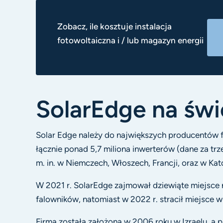
Zobacz, ile kosztuje instalacja
fotowoltaiczna i / lub magazyn energii
SolarEdge na świ
Solar Edge należy do największych producentów f
łącznie ponad 5,7 miliona inwerterów (dane za trz
m. in. w Niemczech, Włoszech, Francji, oraz w Ka
W 2021 r. SolarEdge zajmował dziewiąte miejsce
falowników, natomiast w 2022 r. stracił miejsce 
Firma została założona w 2006 roku w Izraelu, a 