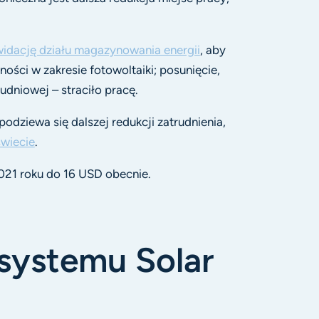
widację działu magazynowania energii
, aby
ości w zakresie fotowoltaiki; posunięcie,
dniowej – straciło pracę.
odziewa się dalszej redukcji zatrudnienia,
wiecie
.
021 roku do 16 USD obecnie.
 systemu Solar