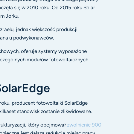
oczęła się w 2010 roku. Od 2015 roku Solar
m Jorku.
zraelu, jednak większość produkcji
owana u podwykonawców.
uchowych, oferuje systemy wyposażone
zczególnych modułów fotowoltaicznych
SolarEdge
oku, producent fotowoltaiki SolarEdge
ilkaset stanowisk zostanie zlikwidowane.
rukturyzacji, który obejmował
zwolnienie 900
onieczna jest dalsza redukcja miejsc pracy,