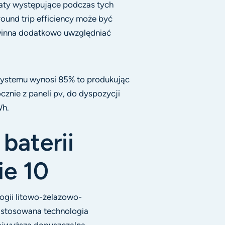
raty występujące podczas tych
ound trip efficiency może być
winna dodatkowo uwzględniać
systemu wynosi 85% to produkując
cznie z paneli pv, do dyspozycji
Wh.
baterii
ie 10
ogii litowo-żelazowo-
ej stosowana technologia