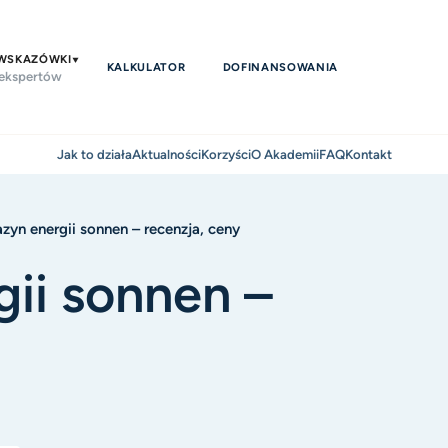
 WSKAZÓWKI
KALKULATOR
DOFINANSOWANIA
 ekspertów
Jak to działa
Aktualności
Korzyści
O Akademii
FAQ
Kontakt
zyn energii sonnen – recenzja, ceny
ii sonnen –
y