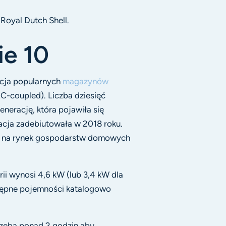
Royal Dutch Shell.
ie 10
acja popularnych
magazynów
C-coupled). Liczba dziesięć
enerację, która pojawiła się
acja zadebiutowała w 2018 roku.
na na rynek gospodarstw domowych
ii wynosi 4,6 kW (lub 3,4 kW dla
tępne pojemności katalogowo
rzeba ponad 2 godzin aby