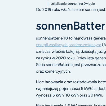
Lokalizacje sonnen na świecie
Od 2019 roku właścicielem sonnen jest 
sonnenBatter
sonnenBatterie 10 to najnowsza gener
energii zasilanych prądem zmiennym
(A
oznacza właśnie kolejną, dziesiątą już g
na rynku w 2020 roku. Dziewiąta gener
Seria sonnenBatterie jest przeznaczo
oraz komercyjnych.
Moc ładowania oraz rozładowania bater
najmniejszej pojemności 5 kWh) a dos
wynoszą 5 kWh, 10 kWh oraz 20 kWh.
Moc ładowania 4,6 kW oznacza, iż pot