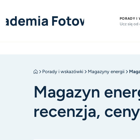
PORADY I
Ucz się od
Porady i wskazówki
Magazyny energii
Maga
Magazyn energ
recenzja, cen