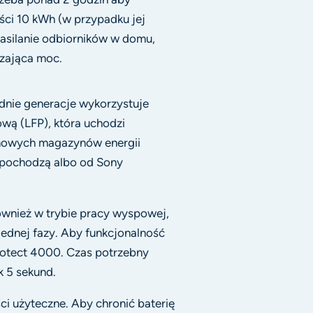
ci 10 kWh (w przypadku jej
zasilanie odbiorników w domu,
czająca moc.
dnie generacje wykorzystuje
wą (LFP), która uchodzi
omowych magazynów energii
n pochodzą albo od Sony
wnież w trybie pracy wyspowej,
 jednej fazy. Aby funkcjonalność
rotect 4000. Czas potrzebny
k 5 sekund.
i użyteczne. Aby chronić baterię