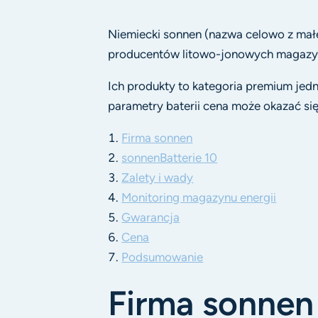
Niemiecki sonnen (nazwa celowo z małej
producentów litowo-jonowych magazynó
Ich produkty to kategoria premium jed
parametry baterii cena może okazać si
Firma sonnen
sonnenBatterie 10
Zalety i wady
Monitoring magazynu energii
Gwarancja
Cena
Podsumowanie
Firma sonnen