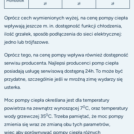
Monoblok
zł
zł
zł
Oprócz cech wymienionych wyżej, na cenę pompy ciepła
wpływają jeszcze m. in. dostępność funkcji chłodzenia,
ilość grzałek, sposób podłączenia do sieci elektrycznej:
jedno lub trójfazowe.
Oprócz tego, na cenę pompy wpływa również dostępność
serwisu producenta. Najlepsi producenci pomp ciepła
posiadają usługę serwisową dostępną 24h. To może być
przydatne, szczególnie jeśli w mroźną zimę wydarzy się
usterka.
Moc pompy ciepła określana jest dla temperatury
0
powietrza na zewnątrz wynoszącej 7
C, oraz temperatury
0
wody grzewczej 35
C. Trzeba pamiętać, że moc pompy
zmienia się wraz ze zmianą obu tych parametrów,
więc aby porównywać pompy ciepła różnych