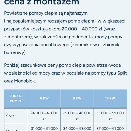
cena z montażem
Powietrzne pompy ciepła są najtańszym
i najpopularniejszym rodzajem pomp ciepła i w większości
przypadków kosztują około 20.000 – 40.000 zł (wraz
z montażem), w zależności od producenta, mocy pompy
czy wyposażenia dodatkowego (zbiornik c.w.u, zbiornik
buforowy).
Poniżej szacunkowe ceny pomp ciepła powietrze-woda
w zależności od mocy oraz w podziale na pompy typu Split
oraz Monoblok.
RODZAJ
6 KW
8 KW
13 KW
POMPY
24.000 – 41.000
29.000 – 46.000
33.000 – 59.000
Split
zł
zł
zł
31.000 – 51.000
34.000 – 53.000
37.000 – 61.000