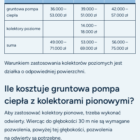
gruntowa pompa
36.000 –
39.000 –
42.000 –
ciepła
53.000 zł
51.000 zł
57.000 zł
14.000 –
kolektory poziome
18.000 zł
49.000 –
53.000 –
56.000 –
suma
71.000 zł
69.000 zł
75.000 zł
Warunkiem zastosowania kolektorów poziomych jest
działka o odpowiedniej powierzchni.
Ile kosztuje gruntowa pompa
ciepła z kolektorami pionowymi?
Aby zastosować kolektory pionowe, trzeba wykonać
odwierty. Wiercąc do głębokości 30 m nie są wymagane
pozwolenia, powyżej tej głębokości, pozwolenia
na odwierty są potrzebne.