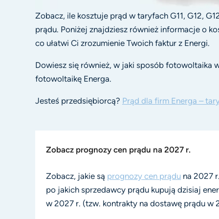
Zobacz, ile kosztuje prąd w taryfach G11, G12, G
prądu. Poniżej znajdziesz również informacje o k
co ułatwi Ci zrozumienie Twoich faktur z Energi.
Dowiesz się również, w jaki sposób fotowoltaika w
fotowoltaikę Energa.
Jesteś przedsiębiorcą?
Prąd dla firm Energa – ta
Zobacz prognozy cen prądu na 2027 r.
Zobacz, jakie są 
prognozy cen prądu
 na 2027 r
po jakich sprzedawcy prądu kupują dzisiaj ener
w 2027 r. (tzw. kontrakty na dostawę prądu w 2