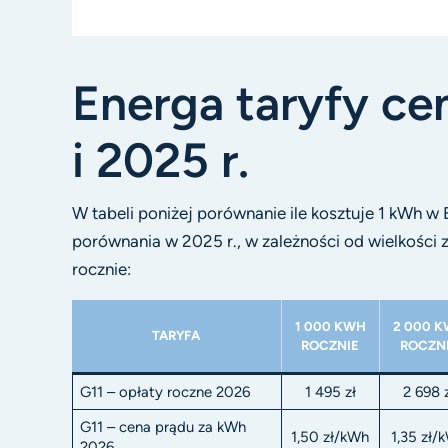
Energa taryfy cen
i 2025 r.
W tabeli poniżej porównanie ile kosztuje 1 kWh w 
porównania w 2025 r., w zależności od wielkości
rocznie:
1 000 KWH
2 000 
TARYFA
ROCZNIE
ROCZN
G11 – opłaty roczne 2026
1 495 zł
2 698 
G11 – cena prądu za kWh
1,50 zł/kWh
1,35 zł/
2026