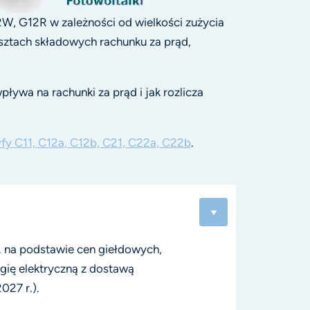
12W, G12R w zależności od wielkości zużycia
osztach składowych rachunku za prąd,
pływa na rachunki za prąd i jak rozlicza
ryfy C11, C12a, C12b, C21, C22a, C22b
.
. na podstawie cen giełdowych, 
gię elektryczną z dostawą 
027 r.).