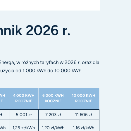
nik 2026 r.
Energa, w różnych taryfach w 2026 r. oraz dla
 zużycia od 1.000 kWh do 10.000 kWh
KWH
4 000 KWH
6 000 KWH
10 000 KWH
IE
ROCZNIE
ROCZNIE
ROCZNIE
zł
5 001 zł
7 203 zł
11 606 zł
kWh
1,25 zł/kWh
1,20 zł/kWh
1,16 zł/kWh