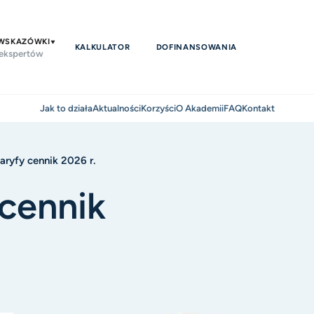
 WSKAZÓWKI
KALKULATOR
DOFINANSOWANIA
 ekspertów
Jak to działa
Aktualności
Korzyści
O Akademii
FAQ
Kontakt
aryfy cennik 2026 r.
 cennik