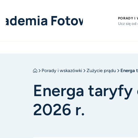
PORADY I
Ucz się od
Porady i wskazówki
Zużycie prądu
Energa t
Energa taryfy
2026 r.