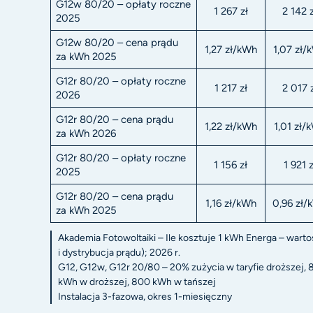
G12w 80/20 – opłaty roczne
1 267 zł
2 142 
2025
G12w 80/20 – cena prądu
1,27 zł/kWh
1,07 zł/
za kWh 2025
G12r 80/20 – opłaty roczne
1 217 zł
2 017 
2026
G12r 80/20 – cena prądu
1,22 zł/kWh
1,01 zł/
za kWh 2026
G12r 80/20 – opłaty roczne
1 156 zł
1 921 z
2025
G12r 80/20 – cena prądu
1,16 zł/kWh
0,96 zł/
za kWh 2025
Akademia Fotowoltaiki – Ile kosztuje 1 kWh Energa – wartośc
i dystrybucja prądu); 2026 r.
G12, G12w, G12r 20/80 – 20% zużycia w taryfie droższej, 
kWh w droższej, 800 kWh w tańszej
Instalacja 3-fazowa, okres 1-miesięczny