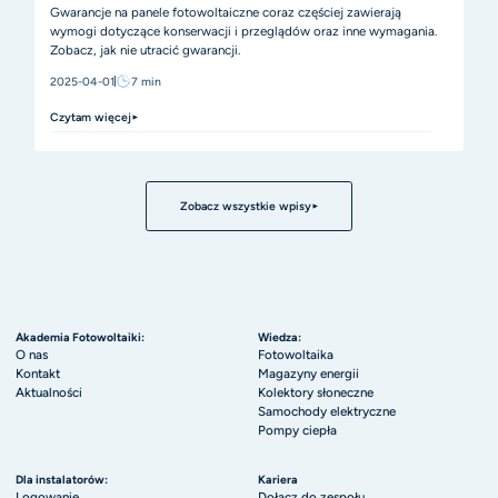
Gwarancje na panele fotowoltaiczne coraz częściej zawierają
wymogi dotyczące konserwacji i przeglądów oraz inne wymagania.
Zobacz, jak nie utracić gwarancji.
2025-04-01
7
min
Czytam więcej
Zobacz wszystkie wpisy
Akademia Fotowoltaiki:
Wiedza:
O nas
Fotowoltaika
Kontakt
Magazyny energii
Aktualności
Kolektory słoneczne
Samochody elektryczne
Pompy ciepła
Dla instalatorów:
Kariera
Logowanie
Dołącz do zespołu