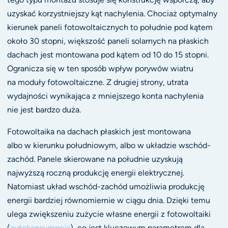
uzyskać korzystniejszy kąt nachylenia. Chociaż optymalny
kierunek paneli fotowoltaicznych to południe pod kątem
około 30 stopni, większość paneli solarnych na płaskich
dachach jest montowana pod kątem od 10 do 15 stopni.
Ogranicza się w ten sposób wpływ porywów wiatru
na moduły fotowoltaiczne. Z drugiej strony, utrata
wydajności wynikająca z mniejszego konta nachylenia
nie jest bardzo duża.
Fotowoltaika na dachach płaskich jest montowana
albo w kierunku południowym, albo w układzie wschód-
zachód. Panele skierowane na południe uzyskują
najwyższą roczną produkcję energii elektrycznej.
Natomiast układ wschód-zachód umożliwia produkcję
energii bardziej równomiernie w ciągu dnia. Dzięki temu
ulega zwiększeniu zużycie własne energii z fotowoltaiki
(
autokonsumpcja
), co jest kluczowym parametrem dla