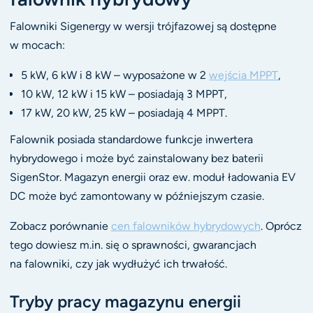
Falowniki Sigenergy w wersji trójfazowej są dostępne
w mocach:
5 kW, 6 kW i 8 kW – wyposażone w 2
wejścia MPPT
,
10 kW, 12 kW i 15 kW – posiadają 3 MPPT,
17 kW, 20 kW, 25 kW – posiadają 4 MPPT.
Falownik posiada standardowe funkcje inwertera
hybrydowego i może być zainstalowany bez baterii
SigenStor. Magazyn energii oraz ew. moduł ładowania EV
DC może być zamontowany w późniejszym czasie.
Zobacz porównanie
cen falowników hybrydowych
. Oprócz
tego dowiesz m.in. się o sprawności, gwarancjach
na falowniki, czy jak wydłużyć ich trwałość.
Tryby pracy magazynu energii