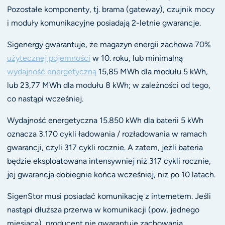
Pozostałe komponenty, tj. brama (gateway), czujnik mocy
i moduły komunikacyjne posiadają 2-letnie gwarancje.
Sigenergy gwarantuje, że magazyn energii zachowa 70%
użytecznej pojemności
w 10. roku, lub minimalną
wydajność energetyczną
15,85 MWh dla modułu 5 kWh,
lub 23,77 MWh dla modułu 8 kWh; w zależności od tego,
co nastąpi wcześniej.
Wydajność energetyczna 15.850 kWh dla baterii 5 kWh
oznacza 3.170 cykli ładowania / rozładowania w ramach
gwarancji, czyli 317 cykli rocznie. A zatem, jeżli bateria
będzie eksploatowana intensywniej niż 317 cykli rocznie,
jej gwarancja dobiegnie końca wcześniej, niz po 10 latach.
SigenStor musi posiadać komunikację z internetem. Jeśli
nastąpi dłuższa przerwa w komunikacji (pow. jednego
miesiąca), producent nie gwarantuje zachowania