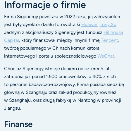
Informacje o firmie
Firma Sigenergy powstała w 2022 roku, jej założycielem
jest były dyrektor działu fotowoltaiki
Huawei
,
Tony Xu
.
Jednym z akcjonariuszy Sigenergy jest fundusz
Hillhouse
Capital
, który finansował między innymi firmę
Tencent
,
twórcę popularnego w Chinach komunikatora
internetowego i portalu społecznościowego
WeChat
.
Chociaż Sigenergy istnieje dopiero od czterech lat,
zatrudnia już ponad 1.500 pracowników, a 40% z nich
to personel badawczo-rozwojowy. Firma posiada siedzibę
główną w Szanghaju oraz zakład produkcyjny również
w Szanghaju, oraz drugą fabrykę w Nantong w prowincji
Jiangsu.
Finanse