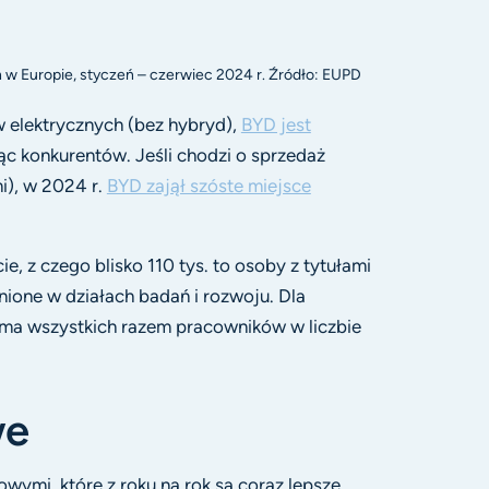
 Europie, styczeń – czerwiec 2024 r. Źródło: EUPD
elektrycznych (bez hybryd),
BYD jest
c konkurentów. Jeśli chodzi o sprzedaż
), w 2024 r.
BYD zajął szóste miejsce
e, z czego blisko 110 tys. to osoby z tytułami
nione w działach badań i rozwoju. Dla
a wszystkich razem pracowników w liczbie
we
ymi, które z roku na rok są coraz lepsze.