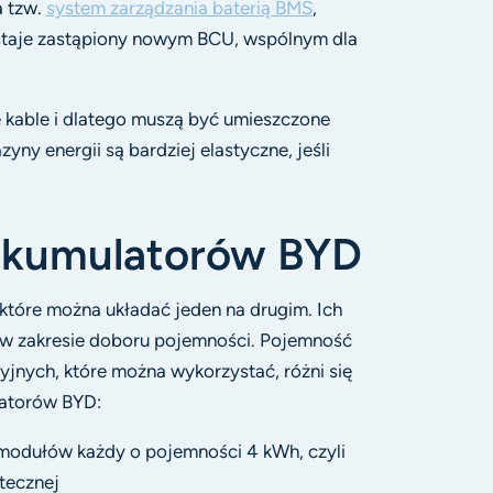
a tzw.
system zarządzania baterią BMS
,
zostaje zastąpiony nowym BCU, wspólnym dla
e kable i dlatego muszą być umieszczone
ny energii są bardziej elastyczne, jeśli
kumulatorów BYD
tóre można układać jeden na drugim. Ich
 w zakresie doboru pojemności. Pojemność
jnych, które można wykorzystać, różni się
latorów BYD:
6 modułów każdy o pojemności 4 kWh, czyli
tecznej