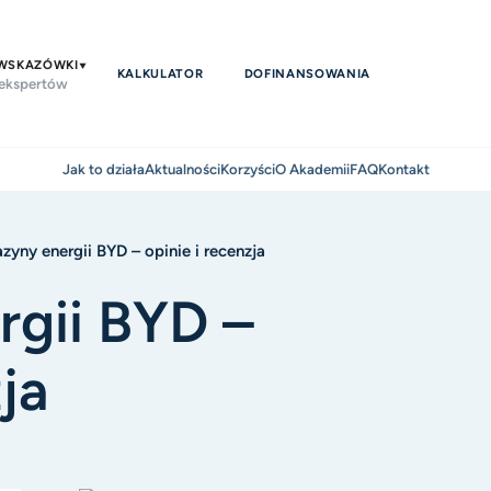
 WSKAZÓWKI
KALKULATOR
DOFINANSOWANIA
 ekspertów
Jak to działa
Aktualności
Korzyści
O Akademii
FAQ
Kontakt
yny energii BYD – opinie i recenzja
gii BYD –
ja