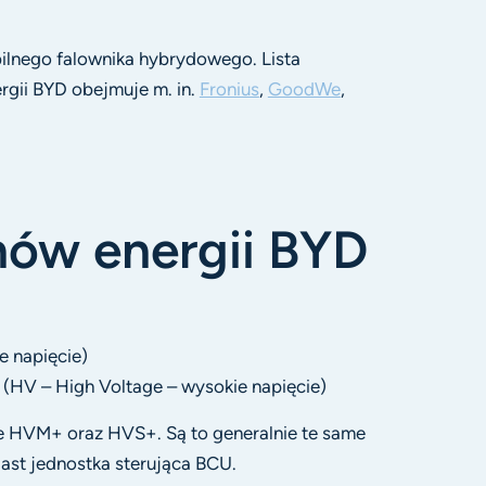
lnego falownika hybrydowego. Lista
gii BYD obejmuje m. in.
Fronius
,
GoodWe
,
ów energii BYD
e napięcie)
HV – High Voltage – wysokie napięcie)
je HVM+ oraz HVS+. Są to generalnie te same
iast jednostka sterująca BCU.