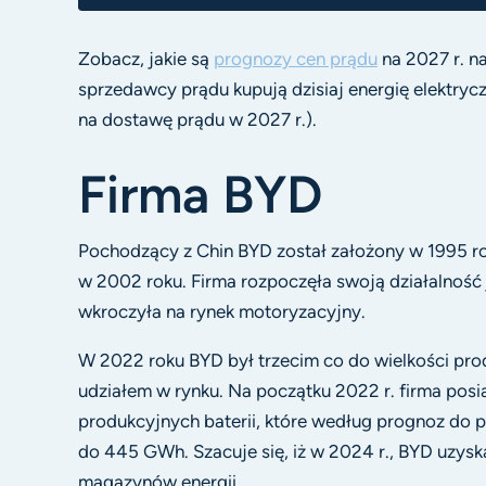
Zobacz, jakie są
prognozy cen prądu
na 2027 r. n
sprzedawcy prądu kupują dzisiaj energię elektrycz
na dostawę prądu w 2027 r.).
Firma BYD
Pochodzący z Chin BYD został założony w 1995 ro
w 2002 roku. Firma rozpoczęła swoją działalność 
wkroczyła na rynek motoryzacyjny.
W 2022 roku BYD był trzecim co do wielkości prod
udziałem w rynku. Na początku 2022 r. firma pos
produkcyjnych baterii, które według prognoz do 
do 445 GWh. Szacuje się, iż w 2024 r., BYD uzyska
magazynów energii.