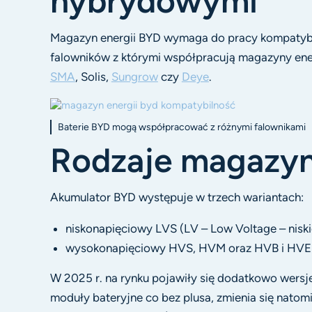
hybrydowymi
Magazyn energii BYD wymaga do pracy kompatybi
falowników z którymi współpracują magazyny ener
SMA
, Solis,
Sungrow
czy
Deye
.
Baterie BYD mogą współpracować z różnymi falownikami
Rodzaje magazyn
Akumulator BYD występuje w trzech wariantach:
niskonapięciowy LVS (LV – Low Voltage – niski
wysokonapięciowy HVS, HVM oraz HVB i HVE (
W 2025 r. na rynku pojawiły się dodatkowo wers
moduły bateryjne co bez plusa, zmienia się natom