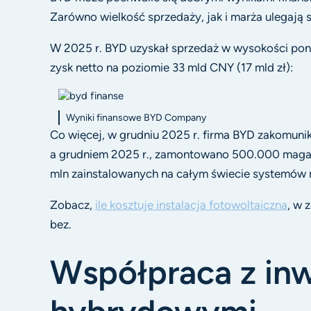
Zarówno wielkość sprzedaży, jak i marża ulegaj
W 2025 r. BYD uzyskał sprzedaż w wysokości pona
zysk netto na poziomie 33 mld CNY (17 mld zł):
Wyniki finansowe BYD Company
Co więcej, w grudniu 2025 r. firma BYD zakomuni
a grudniem 2025 r., zamontowano 500.000 magazy
mln zainstalowanych na całym świecie systemów
Zobacz,
ile kosztuje instalacja fotowoltaiczna
, w 
bez.
Współpraca z in