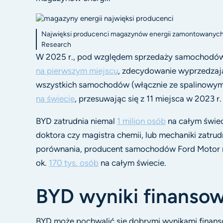
Najwięksi producenci magazynów energii zamontowanych w
Research
W 2025 r., pod względem sprzedaży samochodów 
na pierwszym miejscu
, zdecydowanie wyprzedzają
wszystkich samochodów (włącznie ze spalinowymi
na świecie
, przesuwając się z 11 miejsca w 2023 r.
BYD zatrudnia niemal
1 milion osób
na całym świeci
doktora czy magistra chemii, lub mechaniki zatrud
porównania, producent samochodów Ford Motor m
ok.
170 tys. osób
na całym świecie.
BYD wyniki finanso
BYD może pochwalić się dobrymi wynikami finansow